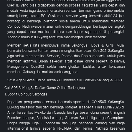
Permainan dalam
Coin 303
SaKongSa
bisa dimainkan hanya menggunakan 1
user ID yang bisa didapatkan dengan proses registrasi yang cepat dan
mudah. Anda juga dapat merasakan sensasi bermain game online melalui
smartphone, tablet, PC. Customer service yang tersedia aktif 24 jam
nonstop di berbagai platform sosial media untuk membantu member
Coin303
. Hadirnya permainan online dengan dukungan berbagai perangkat
yang dapat anda mainkan dimana dan kapan saja seperti perangkat
Android maupun iOS yang tentunya akan menjadi lebih menarik.
Member setia kita mempunyai nama SaKongSa Boys & Girls. Mulai
bermain bersama teman-teman menghasilkan cuan.
Coin303
SaKongSa
juga selalu memberikan Service,
Promo dan Bonus
menarik
untuk para
member aktifnya. Bukan sekedar situs game online seperti biasanya,
Management
Coin303
selalu meningkatkan kualitas untuk kenyaman
member. Gabung dan mainkan sekarang juga.
Situs Agen Game Online Terbaik Di Indonesia © Coin303 SaKongSa 2021
Coin303 SaKongSa Daftar Game Online Terlengkap :
1. Sport Coin303 Sakongsa
Dapatkan pengalaman terbaik bermain sports di COIN303 SaKongSa.
Dukung tim favoritmu dari berbagai kompetisi seperti Piala Dunia 2026 di
Amerika serikat Mexiko dan Canada, lalu liga besar dunia seperti English
Premier League, Spanish La Liga, German Bundesliga, Liga Champions
Eropa hingga Liga 1 Indonesia dan juga berbagai cabang olah raga
internasional lainnya seperti NFL,NBA, dan Tennis. Nikmati keseruan