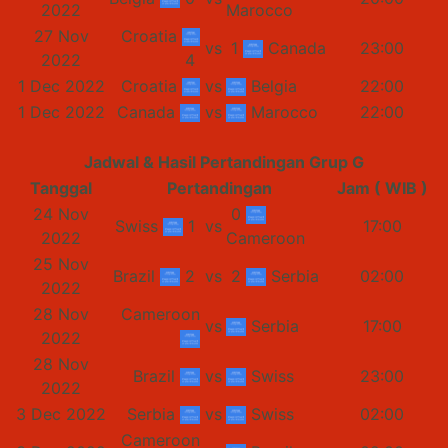
2022
Marocco
27 Nov
Croatia
vs
1
Canada
23:00
2022
4
1 Dec 2022
Croatia
vs
Belgia
22:00
1 Dec 2022
Canada
vs
Marocco
22:00
Jadwal & Hasil Pertandingan Grup G
Tanggal
Pertandingan
Jam ( WIB )
24 Nov
0
Swiss
1
vs
17:00
2022
Cameroon
25 Nov
Brazil
2
vs
2
Serbia
02:00
2022
28 Nov
Cameroon
vs
Serbia
17:00
2022
28 Nov
Brazil
vs
Swiss
23:00
2022
3 Dec 2022
Serbia
vs
Swiss
02:00
Cameroon