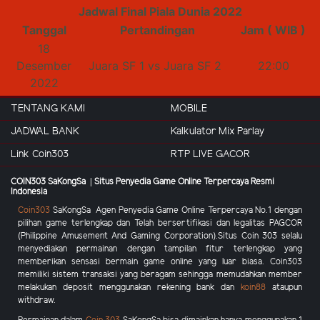
Jadwal Final Piala Dunia 2022
Tanggal
Pertandingan
Jam ( WIB )
18
Desember
Juara SF 1
vs
Juara SF 2
22:00
2022
TENTANG KAMI
MOBILE
JADWAL BANK
Kalkulator Mix Parlay
Link Coin303
RTP LIVE GACOR
COIN303 SaKongSa | Situs Penyedia Game Online Terpercaya Resmi
Indonesia
Coin303
SaKongSa
Agen Penyedia Game Online Terpercaya No.1 dengan
pilihan game terlengkap dan Telah bersertifikasi dan legalitas PAGCOR
(Philippine Amusement And Gaming Corporation).Situs
Coin 303
selalu
menyediakan permainan dengan tampilan fitur terlengkap yang
memberikan sensasi bermain game online yang luar biasa.
Coin303
memiliki sistem transaksi yang beragam sehingga memudahkan member
melakukan deposit menggunakan rekening bank dan
koin88
ataupun
withdraw.