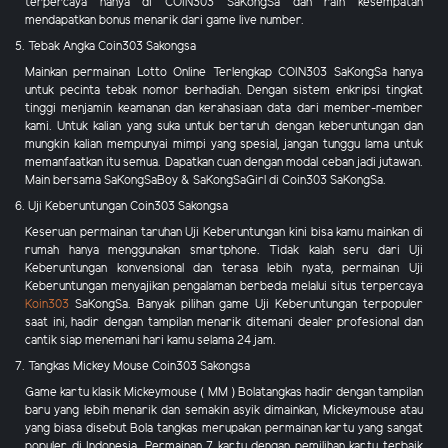
terpercaya hanya di COIN303 SaKongSa dan raih kesempatan
mendapatkan bonus menarik dari game live number.
5. Tebak Angka Coin303 Sakongsa
Mainkan permainan Lotto Online Terlengkap COIN303 SaKongSa hanya
untuk pecinta tebak nomor berhadiah. Dengan sistem enkripsi tingkat
tinggi menjamin keamanan dan kerahasiaan data dari member-member
kami. Untuk kalian yang suka untuk bertaruh dengan keberuntungan dan
mungkin kalian mempunyai mimpi yang spesial, jangan tunggu lama untuk
memanfaatkan itu semua. Dapatkan cuan dengan modal ceban jadi jutawan.
Main bersama SaKongSaBoy & SaKongSaGirl di Coin303 SaKongSa.
6. Uji Keberuntungan Coin303 Sakongsa
Keseruan permainan taruhan Uji Keberuntungan kini bisa kamu mainkan di
rumah hanya menggunakan smartphone. Tidak kalah seru dari Uji
Keberuntungan konvensional dan terasa lebih nyata, permainan Uji
Keberuntungan menyajikan pengalaman berbeda melalui situs terpercaya
Koin303
SaKongSa. Banyak pilihan game Uji Keberuntungan terpopuler
saat ini, hadir dengan tampilan menarik ditemani dealer profesional dan
cantik siap menemani hari kamu selama 24 jam.
7. Tangkas Mickey Mouse Coin303 Sakongsa
Game kartu klasik Mickeymouse ( MM ) Bolatangkas hadir dengan tampilan
baru yang lebih menarik dan semakin asyik dimainkan, Mickeymouse atau
yang biasa disebut Bola tangkas merupakan permainan kartu yang sangat
populer di Indonesia. Permainan 7 kartu dengan pemilihan kartu terbaik