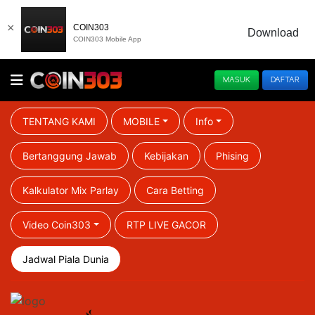
×
COIN303
Download
COIN303 Mobile App
MASUK
DAFTAR
TENTANG KAMI
MOBILE
Info
Bertanggung Jawab
Kebijakan
Phising
Kalkulator Mix Parlay
Cara Betting
Video Coin303
RTP LIVE GACOR
Jadwal Piala Dunia