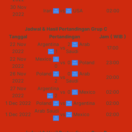
30 Nov
Iran
vs
USA
02:00
2022
Jadwal & Hasil Pertandingan Grup C
Tanggal
Pertandingan
Jam ( WIB )
22 Nov
Argentina
2
Arab
vs
17:00
2022
1
Saudi
22 Nov
Mexico
vs
0
Poland
23:00
2022
0
26 Nov
Poland
0
Arab
vs
20:00
2022
2
Saudi
27 Nov
Argentina
vs
0
Mexico
02:00
2022
2
1 Dec 2022
Poland
vs
Argentina
02:00
Arab Saudi
1 Dec 2022
vs
Mexico
02:00