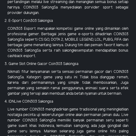
pertandingan melalui live streaming dan menangkan semua bonus setiap
harinya. COIN303 SaKongSa menyediakan porvider sport sebagai
provider dukungan.
2. E-Sport Coin303 Sakongsa
COIN303 Esport merupakan kompetisi game online yang dimainkan oleh
profesional gamer. Berbagai jenis game e-sports dihadirkan COIN303
SaKongSa seperti CS:GO, DOTA 2, MOBILE LEGEND, LOL, PUBG, FIFA dan
berbagai game menantang lainnya. Dukung tim dan pemain favorit kamu di
COIN303 SaKongSa serta raih sakongkesempatan mendapatkan bonus
cashback esport.
3. Game Slot Online Gacor Coin303 Sakongsa
Nikmati fitur kenyamanan serta sensasi permainan gacor dari COIN303
SaKongSa. Kategori game yang satu ini Tidak bisa dianggap remeh,
karena dari permainannya yang simple tidak membosankan, Juga
permainan yang semakin ramai penggunanya, animasi suara serta efek
gambar yang tersaji akan membuat anda betah nyaman untuk bermain.
4. IDNLive COIN303 Sakongsa
Live number COIN303 menghadirkan game tradisional yang meningkatkan
nostalgia pecinta uji keberutungan online akan permainan jaman dulu. Live
number COIN303 SaKongSa memiliki banyak permainan seru seperti
game suwit khas Indonesia, kemudian samgong, ada juga gongball dan
game seru lainnya. Mainkan sekarang juga game online hits paling