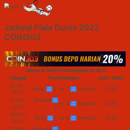
Jadwal Piala Dunia 2022
COIN303
Jadwal & Hasil Pertandingan Grup A
Tanggal
Pertandingan
Jam ( WIB )
20 Nov
Qatar
0
vs
2
Ekuador
23:00
2022
21 Nov
Senegal
vs
2
Belanda
23:00
2022
0
25 Nov
Qatar
1
vs
3
Senegal
20:00
2022
25 Nov
Belanda