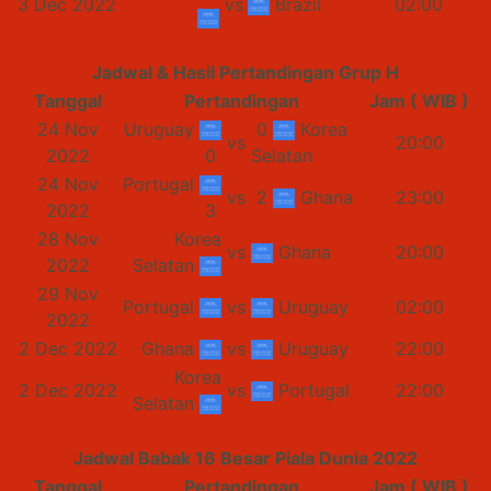
3 Dec 2022
vs
Brazil
02:00
Jadwal & Hasil Pertandingan Grup H
Tanggal
Pertandingan
Jam ( WIB )
24 Nov
Uruguay
0
Korea
vs
20:00
2022
0
Selatan
24 Nov
Portugal
vs
2
Ghana
23:00
2022
3
28 Nov
Korea
vs
Ghana
20:00
2022
Selatan
29 Nov
Portugal
vs
Uruguay
02:00
2022
2 Dec 2022
Ghana
vs
Uruguay
22:00
Korea
2 Dec 2022
vs
Portugal
22:00
Selatan
Jadwal Babak 16 Besar Piala Dunia 2022
Tanggal
Pertandingan
Jam ( WIB )