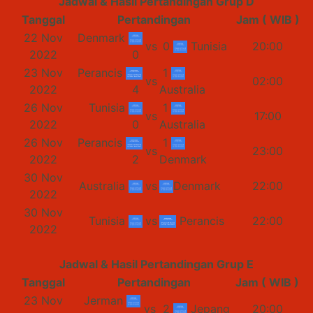
Jadwal & Hasil Pertandingan Grup D
Tanggal
Pertandingan
Jam ( WIB )
22 Nov
Denmark
vs
0
Tunisia
20:00
2022
0
23 Nov
Perancis
1
vs
02:00
2022
4
Australia
26 Nov
Tunisia
1
vs
17:00
2022
0
Australia
26 Nov
Perancis
1
vs
23:00
2022
2
Denmark
30 Nov
Australia
vs
Denmark
22:00
2022
30 Nov
Tunisia
vs
Perancis
22:00
2022
Jadwal & Hasil Pertandingan Grup E
Tanggal
Pertandingan
Jam ( WIB )
23 Nov
Jerman
vs
2
Jepang
20:00