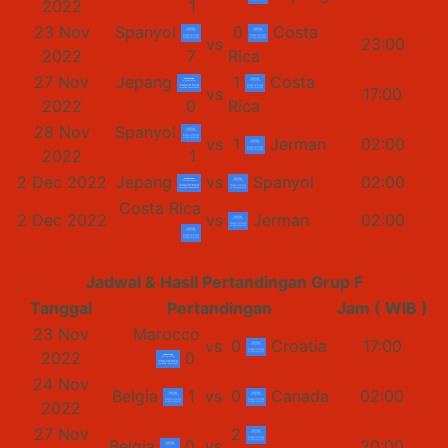
2022
1
23 Nov
Spanyol
0
Costa
vs
23:00
2022
7
Rica
27 Nov
Jepang
1
Costa
vs
17:00
2022
0
Rica
28 Nov
Spanyol
vs
1
Jerman
02:00
2022
1
2 Dec 2022
Jepang
vs
Spanyol
02:00
Costa Rica
2 Dec 2022
vs
Jerman
02:00
Jadwal & Hasil Pertandingan Grup F
Tanggal
Pertandingan
Jam ( WIB )
23 Nov
Marocco
vs
0
Croatia
17:00
2022
0
24 Nov
Belgia
1
vs
0
Canada
02:00
2022
27 Nov
2
Belgia
0
vs
20:00