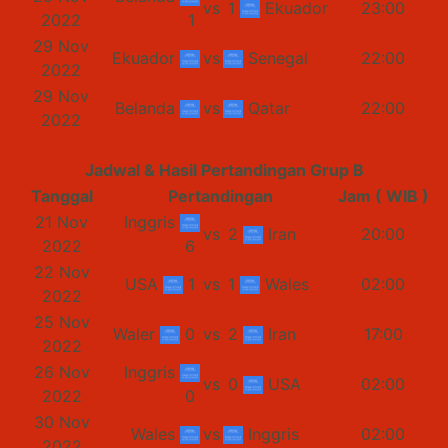
vs
1
Ekuador
23:00
2022
1
29 Nov
Ekuador
vs
Senegal
22:00
2022
29 Nov
Belanda
vs
Qatar
22:00
2022
Jadwal & Hasil Pertandingan Grup B
Tanggal
Pertandingan
Jam ( WIB )
21 Nov
Inggris
vs
2
Iran
20:00
2022
6
22 Nov
USA
1
vs
1
Wales
02:00
2022
25 Nov
Waler
0
vs
2
Iran
17:00
2022
26 Nov
Inggris
vs
0
USA
02:00
2022
0
30 Nov
Wales
vs
Inggris
02:00
2022