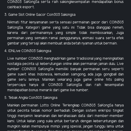
COIN303 SaKongSa serta raih sakongkesempatan mendapatkan bonus
cashback esport.
3. Game Slot Online Gacor Coin303 Sakongsa
Nikmati fitur kenyamanan serta sensasi permainan gacor dari COIN303
SaKongSa. Kategori game yang satu ini Tidak bisa dianggap remeh,
karena dari permainannya yang simple tidak membosankan, Juga
permainan yang semakin ramai penggunanya, animasi suara serta efek
gambar yang tersaji akan membuat anda betah nyaman untuk bermain.
4. IDNLive COIN303 Sakongsa
Live number COIN303 menghadirkan game tradisional yang meningkatkan
nostalgia pecinta uji keberutungan online akan permainan jaman dulu. Live
number COIN303 SaKongSa memiliki banyak permainan seru seperti
game suwit khas Indonesia, kemudian samgong, ada juga gongball dan
game seru lainnya. Mainkan sekarang juga game online hits paling
terpercaya hanya di COIN303 SaKongSa dan raih kesempatan
mendapatkan bonus menarik dari game live number.
5. Tebak Angka Coin303 Sakongsa
Mainkan permainan Lotto Online Terlengkap COIN303 SaKongSa hanya
untuk pecinta tebak nomor berhadiah. Dengan sistem enkripsi tingkat
tinggi menjamin keamanan dan kerahasiaan data dari member-member
kami. Untuk kalian yang suka untuk bertaruh dengan keberuntungan dan
mungkin kalian mempunyai mimpi yang spesial, jangan tunggu lama untuk