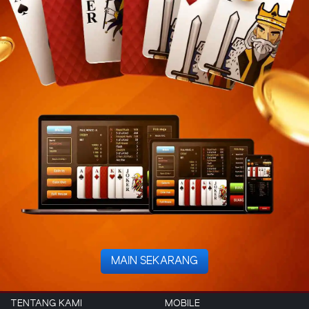
MAIN SEKARANG
TENTANG KAMI
MOBILE