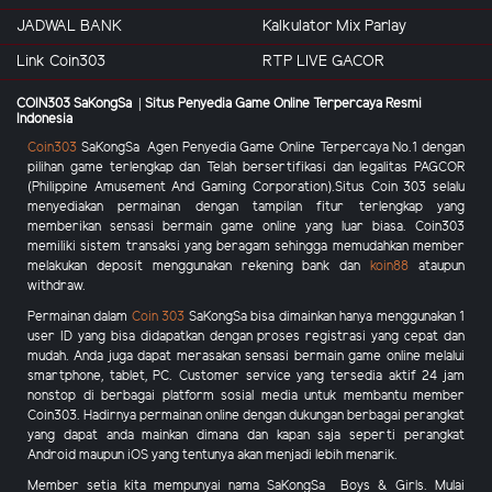
JADWAL BANK
Kalkulator Mix Parlay
Link Coin303
RTP LIVE GACOR
COIN303 SaKongSa | Situs Penyedia Game Online Terpercaya Resmi
Indonesia
Coin303
SaKongSa
Agen Penyedia Game Online Terpercaya No.1 dengan
pilihan game terlengkap dan Telah bersertifikasi dan legalitas PAGCOR
(Philippine Amusement And Gaming Corporation).Situs
Coin 303
selalu
menyediakan permainan dengan tampilan fitur terlengkap yang
memberikan sensasi bermain game online yang luar biasa.
Coin303
memiliki sistem transaksi yang beragam sehingga memudahkan member
melakukan deposit menggunakan rekening bank dan
koin88
ataupun
withdraw.
Permainan dalam
Coin 303
SaKongSa
bisa dimainkan hanya menggunakan 1
user ID yang bisa didapatkan dengan proses registrasi yang cepat dan
mudah. Anda juga dapat merasakan sensasi bermain game online melalui
smartphone, tablet, PC. Customer service yang tersedia aktif 24 jam
nonstop di berbagai platform sosial media untuk membantu member
Coin303
. Hadirnya permainan online dengan dukungan berbagai perangkat
yang dapat anda mainkan dimana dan kapan saja seperti perangkat
Android maupun iOS yang tentunya akan menjadi lebih menarik.
Member setia kita mempunyai nama SaKongSa Boys & Girls. Mulai