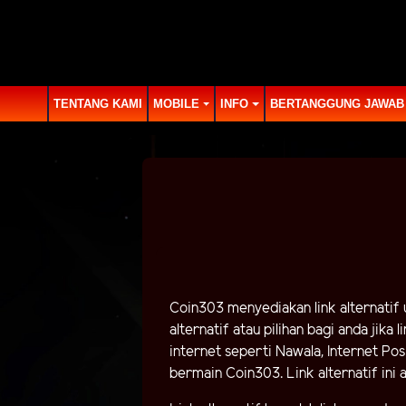
TENTANG KAMI
MOBILE
INFO
BERTANGGUNG JAWAB
Coin303 menyediakan link alternatif u
alternatif atau pilihan bagi anda ji
internet seperti Nawala, Internet Po
bermain Coin303. Link alternatif in