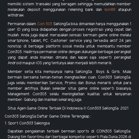
memiliki sistem transaksi yang beragam sehingga memudahkan member
melakukan deposit menggunakan rekening bank dan
koin88
ataupun
withdraw.
Permainan dalam
Coin 303
SaKongSa
bisa dimainkan hanya menggunakan 1
user ID yang bisa didapatkan dengan proses registrasi yang cepat dan
mudah. Anda juga dapat merasakan sensasi bermain game online melalui
smartphone, tablet, PC. Customer service yang tersedia aktif 24 jam
nonstop di berbagai platform sosial media untuk membantu member
Coin303
. Hadirnya permainan online dengan dukungan berbagai perangkat
yang dapat anda mainkan dimana dan kapan saja seperti perangkat
Android maupun iOS yang tentunya akan menjadi lebih menarik.
Member setia kita mempunyai nama SaKongSa Boys & Girls. Mulai
bermain bersama teman-teman menghasilkan cuan.
Coin303
SaKongSa
juga selalu memberikan Service,
Promo dan Bonus
menarik
untuk para
member aktifnya. Bukan sekedar situs game online seperti biasanya,
Management
Coin303
selalu meningkatkan kualitas untuk kenyaman
member. Gabung dan mainkan sekarang juga.
Situs Agen Game Online Terbaik Di Indonesia © Coin303 SaKongSa 2021
Coin303 SaKongSa Daftar Game Online Terlengkap :
1. Sport Coin303 Sakongsa
Dapatkan pengalaman terbaik bermain sports di COIN303 SaKongSa.
Dukung tim favoritmu dari berbagai kompetisi seperti Piala Dunia 2026 di