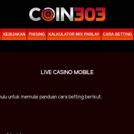
KEBIJAKAN
PHISING
KALKULATOR MIX PARLAY
CARA BETTING
LIVE CASINO MOBILE
ahulu untuk memulai panduan cara betting berikut: