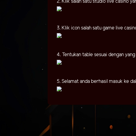
2. Klik salah satu studio live casino ya
3. Klik icon salah satu game live casi
4. Tentukan table sesuai dengan yang 
5. Selamat anda berhasil masuk ke d